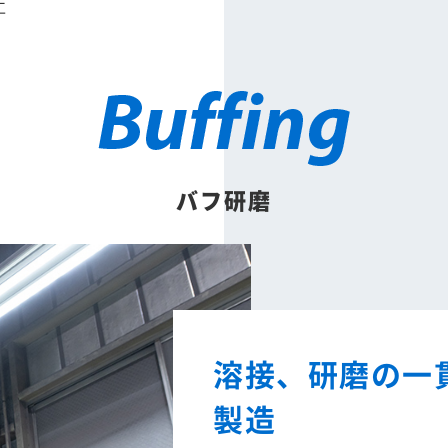
工
バフ研磨
溶接、研磨の一
製造