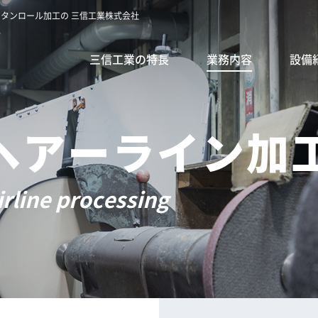
レタンロール加工の 三信工業株式会社
三信工業の特長
業務内容
設備
ヘアーライン加